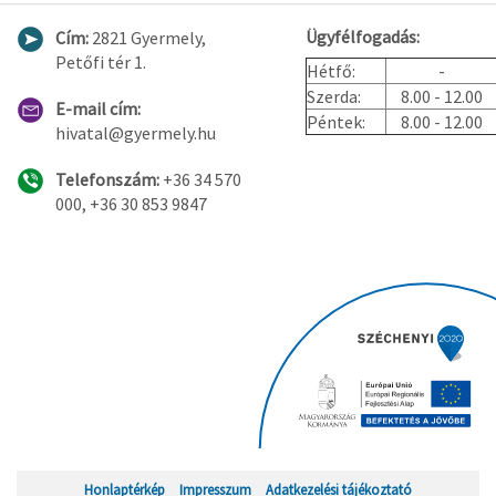
Ügyfélfogadás:
Cím:
2821 Gyermely,
Petőfi tér 1.
Hétfő:
-
Szerda:
8.00 - 12.00
E-mail cím:
Péntek:
8.00 - 12.00
hivatal@gyermely.hu
Telefonszám:
+36 34 570
000, +36 30 853 9847
Honlaptérkép
Impresszum
Adatkezelési tájékoztató