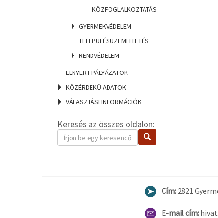
KÖZFOGLALKOZTATÁS
GYERMEKVÉDELEM
TELEPÜLÉSÜZEMELTETÉS
RENDVÉDELEM
ELNYERT PÁLYÁZATOK
KÖZÉRDEKŰ ADATOK
VÁLASZTÁSI INFORMÁCIÓK
Keresés az összes oldalon:
Keresendő
Keresés
kifejezés
Cím:
2821 Gyermel
E-mail cím:
hiva