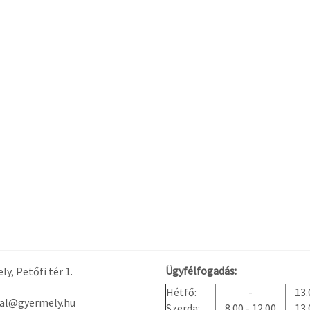
Ügyfélfogadás:
y, Petőfi tér 1.
Hétfő:
-
13.
tal@gyermely.hu
Szerda:
8.00 - 12.00
13.