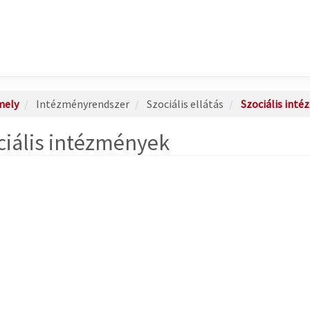
mely
Intézményrendszer
Szociális ellátás
Szociális int
ciális intézmények