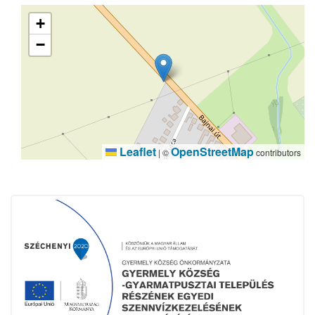
+
−
Leaflet
OpenStreetMap
|
©
contributors