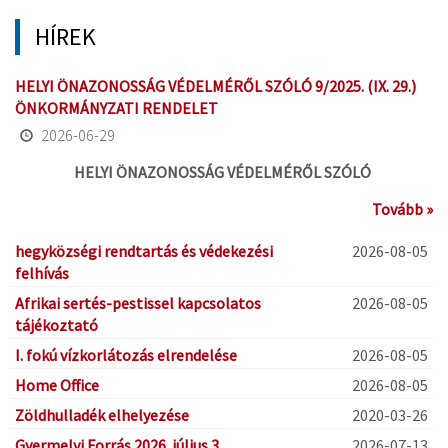
HÍREK
HELYI ÖNAZONOSSÁG VÉDELMÉRŐL SZÓLÓ 9/2025. (IX. 29.)
ÖNKORMÁNYZATI RENDELET
2026-06-29
HELYI ÖNAZONOSSÁG VÉDELMÉRŐL SZÓLÓ
Tovább »
hegyközségi rendtartás és védekezési
2026-08-05
felhívás
Afrikai sertés-pestissel kapcsolatos
2026-08-05
tájékoztató
I. fokú vízkorlátozás elrendelése
2026-08-05
Home Office
2026-08-05
Zöldhulladék elhelyezése
2020-03-26
Gyermelyi Forrás 2026. július 3.
2026-07-13