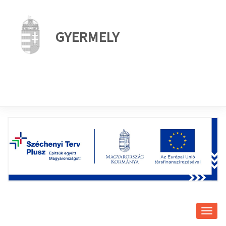
GYERMELY
Navig
átkap