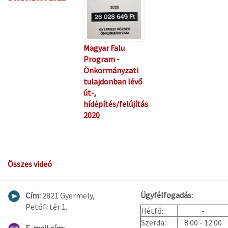
Magyar Falu
Program -
Önkormányzati
tulajdonban lévő
út-,
hídépítés/felújítás
2020
Összes videó
Ügyfélfogadás:
Cím:
2821 Gyermely,
Petőfi tér 1.
Hétfő:
-
Szerda:
8.00 - 12.00