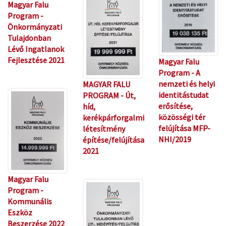
Magyar Falu
Program -
Önkormányzati
Tulajdonban
Lévő Ingatlanok
Fejlesztése 2021
Magyar Falu
Program - A
nemzeti és helyi
MAGYAR FALU
identitástudat
PROGRAM - Út,
erősítése,
híd,
közösségi tér
kerékpárforgalmi
felújítása MFP-
létesítmény
NHI/2019
építése/felújítása
2021
Magyar Falu
Program -
Kommunális
Eszköz
Beszerzése 2022