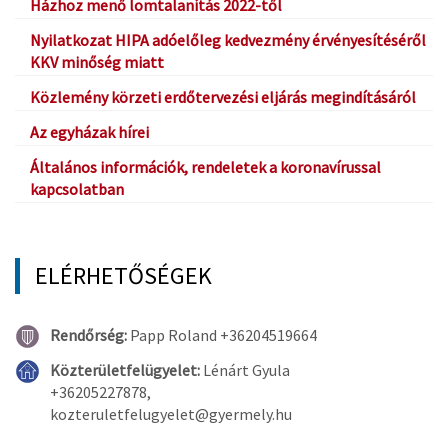
Házhoz menő lomtalanítás 2022-től
Nyilatkozat HIPA adóelőleg kedvezmény érvényesítéséről
KKV minőség miatt
Közlemény körzeti erdőtervezési eljárás megindításáról
Az egyházak hírei
Általános információk, rendeletek a koronavírussal
kapcsolatban
ELÉRHETŐSÉGEK
Rendőrség:
Papp Roland +36204519664
Közterületfelügyelet:
Lénárt Gyula
+36205227878,
kozteruletfelugyelet@gyermely.hu