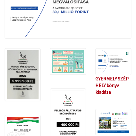
GYERMELY SZÉP
HELY könyv
kiadása