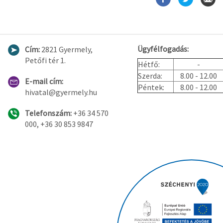
Ügyfélfogadás:
Cím:
2821 Gyermely,
Petőfi tér 1.
Hétfő:
-
Szerda:
8.00 - 12.00
E-mail cím:
Péntek:
8.00 - 12.00
hivatal@gyermely.hu
Telefonszám:
+36 34 570
000, +36 30 853 9847