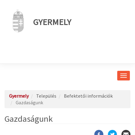
GYERMELY
Navig
átkap
Gyermely
Település
Befektetői információk
Gazdaságunk
Gazdaságunk