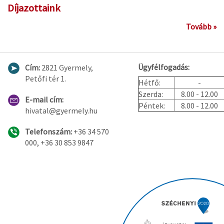
Díjazottaink
Tovább »
Ügyfélfogadás:
Cím:
2821 Gyermely,
Petőfi tér 1.
Hétfő:
-
Szerda:
8.00 - 12.00
E-mail cím:
Péntek:
8.00 - 12.00
hivatal@gyermely.hu
Telefonszám:
+36 34 570
000, +36 30 853 9847