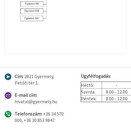
Ügyfélfogadás:
Cím:
2821 Gyermely,
Petőfi tér 1.
Hétfő:
-
Szerda:
8.00 - 12.00
E-mail cím:
Péntek:
8.00 - 12.00
hivatal@gyermely.hu
Telefonszám:
+36 34 570
000, +36 30 853 9847