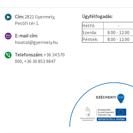
Ügyfélfogadás:
Cím:
2821 Gyermely,
Petőfi tér 1.
Hétfő:
-
Szerda:
8.00 - 12.00
E-mail cím:
Péntek:
8.00 - 12.00
hivatal@gyermely.hu
Telefonszám:
+36 34 570
000, +36 30 853 9847