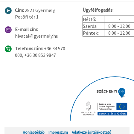
Ügyfélfogadás:
Cím:
2821 Gyermely,
Petőfi tér 1.
Hétfő:
-
Szerda:
8.00 - 12.00
E-mail cím:
Péntek:
8.00 - 12.00
hivatal@gyermely.hu
Telefonszám:
+36 34 570
000, +36 30 853 9847
Honlaptérkép
Impresszum
Adatkezelési tájékoztató