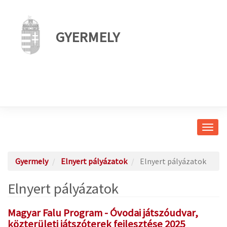
GYERMELY
Navig
átkap
Gyermely
Elnyert pályázatok
Elnyert pályázatok
Elnyert pályázatok
Magyar Falu Program - Óvodai játszóudvar,
közterületi játszóterek fejlesztése 2025