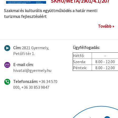
SKHU/WETA/1901/4.1/207
Szakmai és kulturális együttműködés a határ menti
turizmus fejlesztéséért
Tovább »
Ügyfélfogadás:
Cím:
2821 Gyermely,
Petőfi tér 1.
Hétfő:
-
Szerda:
8.00 - 12.00
E-mail cím:
Péntek:
8.00 - 12.00
hivatal@gyermely.hu
Telefonszám:
+36 34 570
000, +36 30 853 9847