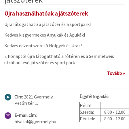
Újra használhatóak a játszóterek
Újra látogatható a játszótér és a sportpark!
Kedves kisgyermekes Anyukák és Apukák!
Kedves edzeni szerető Hölgyek és Urak!
E hónaptól újra látogatható a főtéren és a Semmelweis
utcában lévő játszótér és sportpark.
Tovább »
Ügyfélfogadás:
Cím:
2821 Gyermely,
Petőfi tér 1.
Hétfő:
-
Szerda:
8.00 - 12.00
E-mail cím:
Péntek:
8.00 - 12.00
hivatal@gyermely.hu