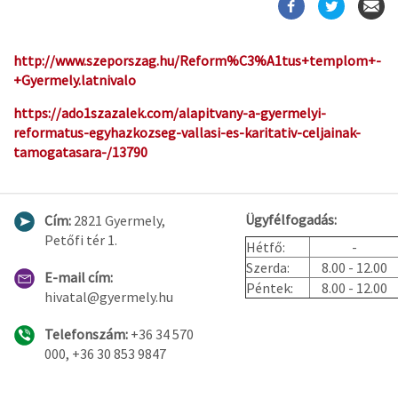
http://www.szeporszag.hu/Reform%C3%A1tus+templom+-
+Gyermely.latnivalo
https://ado1szazalek.com/alapitvany-a-gyermelyi-
reformatus-egyhazkozseg-vallasi-es-karitativ-celjainak-
tamogatasara-/13790
Ügyfélfogadás:
Cím:
2821 Gyermely,
Petőfi tér 1.
Hétfő:
-
Szerda:
8.00 - 12.00
E-mail cím:
Péntek:
8.00 - 12.00
hivatal@gyermely.hu
Telefonszám:
+36 34 570
000, +36 30 853 9847