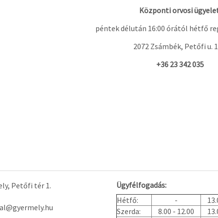
Központi orvosi ügyelet
péntek délután 16:00 órától hétfő re
2072 Zsámbék, Petőfi u. 1
+36 23 342 035
Ügyfélfogadás:
y, Petőfi tér 1.
Hétfő:
-
13.
tal@gyermely.hu
Szerda:
8.00 - 12.00
13.