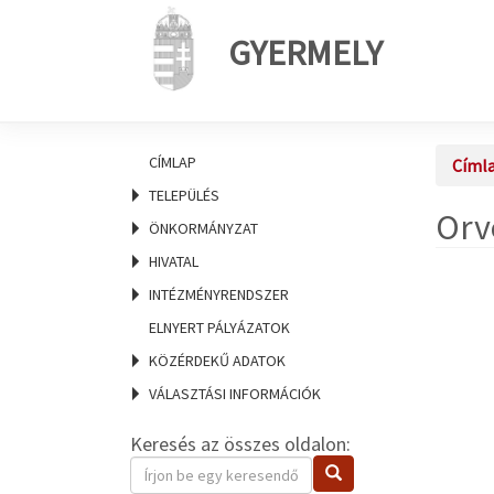
GYERMELY
CÍMLAP
Címl
TELEPÜLÉS
Orv
ÖNKORMÁNYZAT
HIVATAL
INTÉZMÉNYRENDSZER
ELNYERT PÁLYÁZATOK
KÖZÉRDEKŰ ADATOK
VÁLASZTÁSI INFORMÁCIÓK
Keresés az összes oldalon:
Keresendő
Keresés
kifejezés