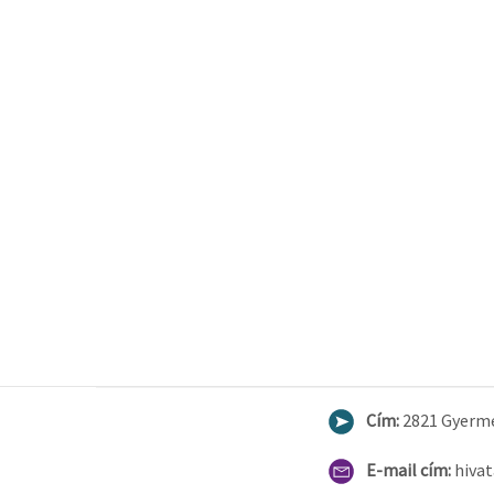
Cím:
2821 Gyermel
E-mail cím:
hiva