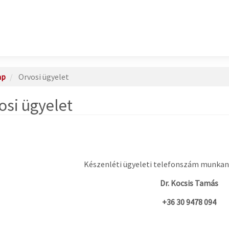
ap
Orvosi ügyelet
osi ügyelet
Készenléti ügyeleti telefonszám munkana
Dr. Kocsis Tamás
+36 30 9478 094