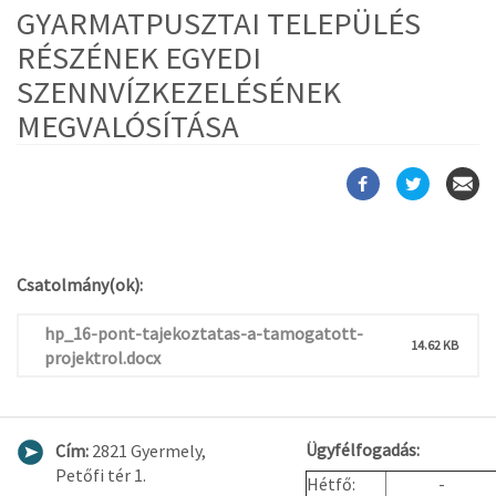
GYARMATPUSZTAI TELEPÜLÉS
RÉSZÉNEK EGYEDI
SZENNVÍZKEZELÉSÉNEK
MEGVALÓSÍTÁSA
Csatolmány(ok):
hp_16-pont-tajekoztatas-a-tamogatott-
14.62 KB
projektrol.docx
Ügyfélfogadás:
Cím:
2821 Gyermely,
Petőfi tér 1.
Hétfő:
-