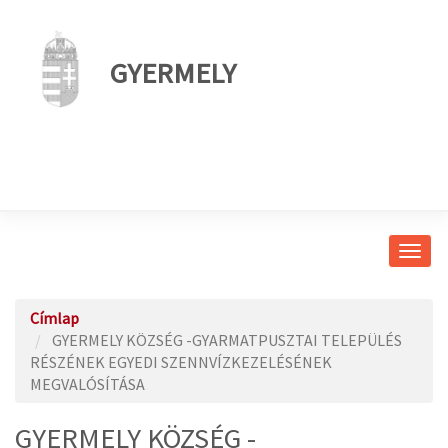
GYERMELY
Navig
átkap
Címlap
GYERMELY KÖZSÉG -GYARMATPUSZTAI TELEPÜLÉS
RÉSZÉNEK EGYEDI SZENNVÍZKEZELÉSÉNEK
MEGVALÓSÍTÁSA
GYERMELY KÖZSÉG -